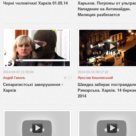
Чорні чоловічки! Харків 01.05.14
Харьков. Погромы от ультрас
Нападение на Антимайдан.
Милиция разбегается
2014-04-07 21:00:06 ·
2014-03-15 00:17:32 ·
Андрій Гамаль
0
Ярослав Бишневський
Сепаратистські заворушення -
Швидка забирає постраждали
Харків
Римарська. Харків. 14 берез
2014