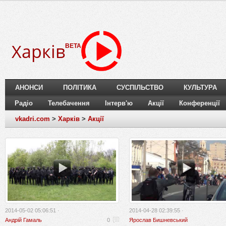
Харків
BETA
АНОНСИ
ПОЛІТИКА
СУСПІЛЬСТВО
КУЛЬТУРА
Радіо
Телебачення
Інтерв'ю
Акції
Конференції
vkadri.com
>
Харків
>
Акції
2014-05-02 05:06:51 ·
2014-04-28 02:39:55 ·
Андрій Гамаль
0
Ярослав Бишневський