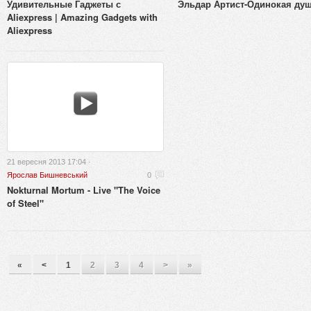
Удивительные Гаджеты с
Эльдар Артист-Одинокая ду
Aliexpress | Amazing Gadgets with
Aliexpress
21 вересня 2013 17:04 ·
Ярослав Бишневський
0
Nokturnal Mortum - Live "The Voice
of Steel"
«
<
1
2
3
4
>
»