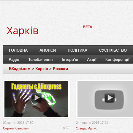
Харків
BETA
ГОЛОВНА
АНОНСИ
ПОЛІТИКА
СУСПІЛЬСТВО
Радіо
Телебачення
Інтерв'ю
Акції
Конференції
ВКадрі.ком
>
Харків
>
Розваги
02 квітня 2018 17:30 ·
24 червня 2015 17:21 ·
Сергей Клинский
0
Эльдар Артист