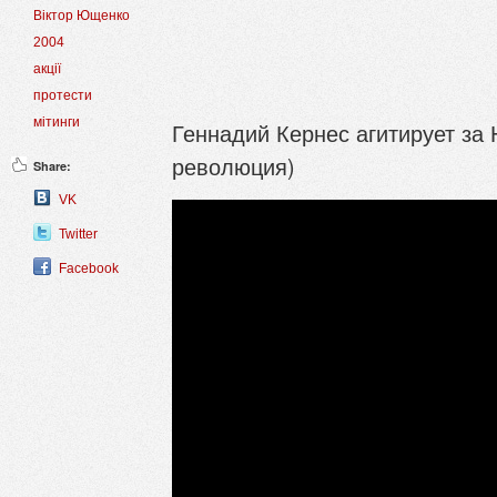
Віктор Ющенко
2004
акції
протести
мітинги
Геннадий Кернес агитирует з
революция)
Share:
VK
Twitter
Facebook