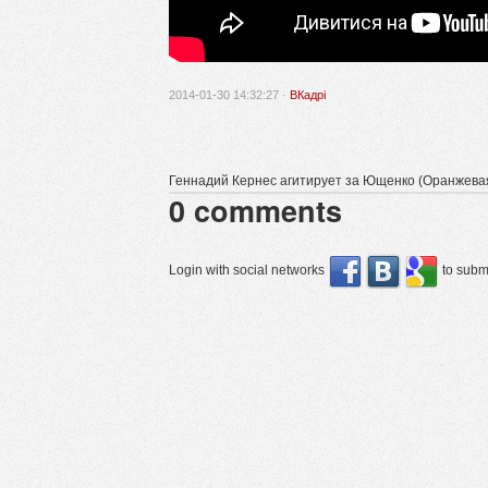
2014-01-30 14:32:27 ·
ВКадрі
Геннадий Кернес агитирует за Ющенко (Оранжева
0
comments
Login with social networks
to submi