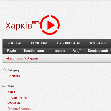
Харків
BETA
АНОНСИ
ПОЛІТИКА
СУСПІЛЬСТВО
КУЛЬТУРА
Радіо
Телебачення
Інтерв'ю
Акції
Конференції
vkadri.com
>
Харків
Category:
Політика
Tags:
Харків
Помаранчева
революція
Геннадій Кернес