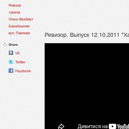
Ревізор
туризм
Ольга Фреймут
Барабашово
Ревизор. Выпуск 12.10.2011 "Х
вул. Павлова
Share:
VK
Twitter
Facebook