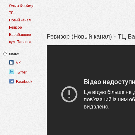
Ольга Фреймут
ТБ
Новий канал
Ревізор
Ревизор (Новый канал) - ТЦ Б
Барабашово
вул. Павлова
Share:
VK
Twitter
Facebook