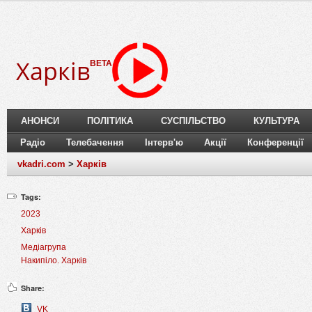
Харків
BETA
АНОНСИ
ПОЛІТИКА
СУСПІЛЬСТВО
КУЛЬТУРА
Радіо
Телебачення
Інтерв'ю
Акції
Конференції
vkadri.com
>
Харків
Tags:
2023
Харків
Медіагрупа
Накипіло. Харків
Share:
VK