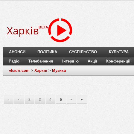
Харків
BETA
АНОНСИ
ПОЛІТИКА
СУСПІЛЬСТВО
КУЛЬТУРА
Радіо
Телебачення
Інтерв'ю
Акції
Конференції
vkadri.com
>
Харків
>
Музика
«
<
2
3
4
5
>
»