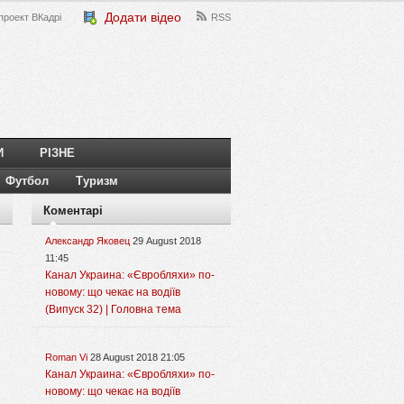
Додати відео
проект ВКадрі
RSS
И
РІЗНЕ
Футбол
Туризм
Коментарі
Александр Яковец
29 August 2018
11:45
Канал Украина: «Євробляхи» по-
новому: що чекає на водіїв
(Випуск 32) | Головна тема
Roman Vi
28 August 2018 21:05
Канал Украина: «Євробляхи» по-
новому: що чекає на водіїв