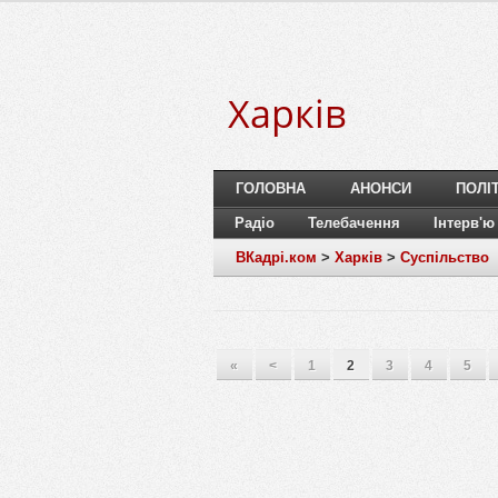
Харків
ГОЛОВНА
АНОНСИ
ПОЛІ
Радіо
Телебачення
Інтерв'ю
ВКадрі.ком
>
Харків
>
Суспільство
«
<
1
2
3
4
5